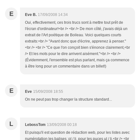
E
Eve B.
17/09/2008 14:34
Oui, effectivement, ces trois trucs sont à mettre tout prêt de
l'écran d'ordinateur!<br /> <br /> De mon côté, j'avais déjà un
extrait de l'Art poétique de Boileau. Voici quelques courts
extraits:<br /> "Avant donc que d'écrire, apprenez à penser."
<br /> <br /> "Ce que l'on conçoit bien s'énonce clairement,<br
/> Et les mots pour le dire arrivent aisément."<br /> <br />
(Évidemment, l'ensemble est plus parlant, mais ça commence
à être long pour un commentaire dans un billet!)
E
Eve
15/09/2008 18:55
On ne peut pas trop changer la structure standard...
L
LebossTom
13/09/2008 00:18
Et puisqu'il est question de rédaction web, pour les listes avec
numérotation les balises :ol / li, pour les puces ul / li.<br /> <br