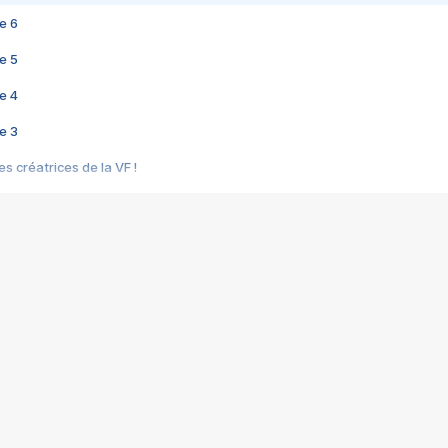
e 6
e 5
e 4
e 3
s créatrices de la VF !
e 2
e 1
e Mektoub My Love arrive enfin ! Rencontre avec Shaïn Boumedine et Sal
i : après Toni en famille
elle réalise le bouleversant Dites lui que je l'aime
ais ! Rencontre autour de Vie privée de Rebecca Zlotowski
 de Marguerite, Grave... Rencontre avec Ella Rumpf