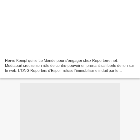
Hervé Kempf quitte Le Monde pour s'engager chez Reporterre.net.
Mediapart creuse son rôle de contre-pouvoir en prenant sa liberté de ton sur
le web. L'ONG Reporters d'Espoir refuse l'immobilisme induit par le
journalisme "classique" et sa culture sensationnaliste....