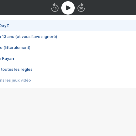
 DayZ
 a 13 ans (et vous l'avez ignoré)
e (littéralement)
im Rayan
 toutes les règles
s les jeux vidéo
us choquant de Rockstar ? - Le scandale BULLY
e plus moche de Steam
du RÊVE tourne au CAUCHEMAR
pendant 8 heures
it… à tort