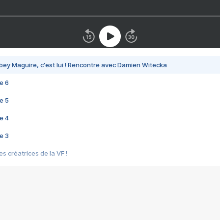
bey Maguire, c'est lui ! Rencontre avec Damien Witecka
e 6
e 5
e 4
e 3
s créatrices de la VF !
e 2
e 1
e Mektoub My Love arrive enfin ! Rencontre avec Shaïn Boumedine et Sal