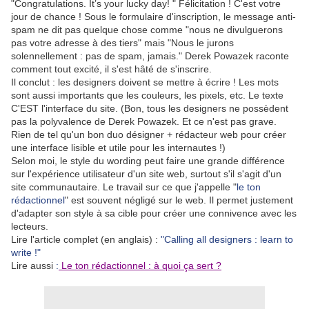
"Congratulations. It’s your lucky day! " Félicitation ! C'est votre
jour de chance ! Sous le formulaire d'inscription, le message anti-
spam ne dit pas quelque chose comme "nous ne divulguerons
pas votre adresse à des tiers" mais "Nous le jurons
solennellement : pas de spam, jamais." Derek Powazek raconte
comment tout excité, il s'est hâté de s'inscrire.
Il conclut : les designers doivent se mettre à écrire ! Les mots
sont aussi importants que les couleurs, les pixels, etc. Le texte
C'EST l'interface du site. (Bon, tous les designers ne possèdent
pas la polyvalence de Derek Powazek. Et ce n'est pas grave.
Rien de tel qu'un bon duo désigner + rédacteur web pour créer
une interface lisible et utile pour les internautes !)
Selon moi, le style du wording peut faire une grande différence
sur l'expérience utilisateur d'un site web, surtout s'il s'agit d'un
site communautaire. Le travail sur ce que j'appelle "
le ton
rédactionnel
" est souvent négligé sur le web. Il permet justement
d'adapter son style à sa cible pour créer une connivence avec les
lecteurs.
Lire l'article complet (en anglais) :
"Calling all designers : learn to
write !"
Lire aussi
:
Le ton rédactionnel : à quoi ça sert ?