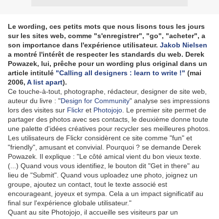
Le wording, ces petits mots que nous lisons tous les jours
sur les sites web, comme "s'enregistrer", "go", "acheter", a
son importance dans l'expérience utilisateur.
Jakob Nielsen
a montré l'intérêt de respecter les standards du web. Derek
Powazek, lui, prêche pour un wording plus original dans un
article intitulé
"Calling all designers : learn to write !"
(mai
2006,
A list apart
).
Ce touche-à-tout, photographe, rédacteur, designer de site web,
auteur du livre : "
Design for Community
" analyse ses impressions
lors des visites sur
Flickr
et
Photojojo
. Le premier site permet de
partager des photos avec ses contacts, le deuxième donne toute
une palette d'idées créatives pour recycler ses meilleures photos.
Les utilisateurs de Flickr considèrent ce site comme "fun" et
"friendly", amusant et convivial. Pourquoi ? se demande Derek
Powazek. Il explique : "Le côté amical vient du bon vieux texte.
(...) Quand vous vous identifiez, le bouton dit "Get in there" au
lieu de "Submit". Quand vous uploadez une photo, joignez un
groupe, ajoutez un contact, tout le texte associé est
encourageant, joyeux et sympa. Cela a un impact significatif au
final sur l'expérience globale utilisateur."
Quant au site Photojojo, il accueille ses visiteurs par un