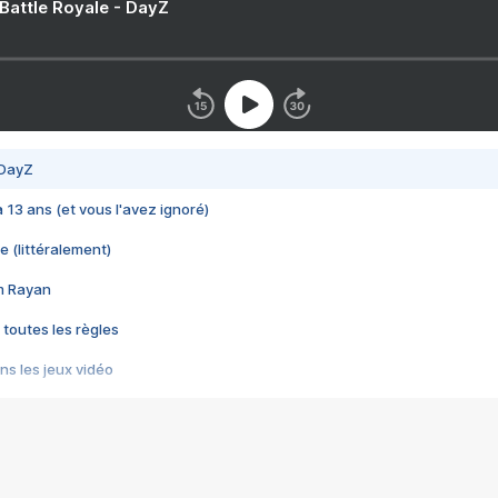
 Battle Royale - DayZ
 DayZ
 a 13 ans (et vous l'avez ignoré)
e (littéralement)
im Rayan
 toutes les règles
s les jeux vidéo
us choquant de Rockstar ? - Le scandale BULLY
e plus moche de Steam
du RÊVE tourne au CAUCHEMAR