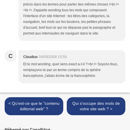
précis dans les termes pour parler des mêmes choses !<br />
<br /> J'appelle wording tous les mots qui composent
l'interface d'un site Internet : les titres des catégories, la
navigation, les mots sur les boutons, les petites phrases
d'accueil, bref tout ce qui ne dépasse pas le paragraphe et
permet aux internautes de naviguer dans le site.
C
Claudius
04/09/2008 15:59
Et le mot wording, quel sens exact a-t-il ?<br /> Soyons fous,
remplaçons-le par un terme compris de la sphère
francophone, j'allais écrire de la francosphère.
< Qu'est-ce que le "contenu
Qui s'occupe des mots de
éditorial web" ?
votre site web ? >
Hébergé par Canalblog