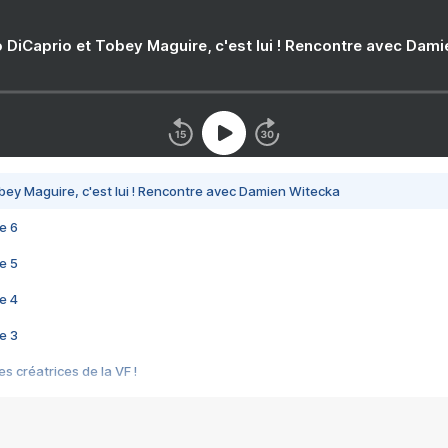
 DiCaprio et Tobey Maguire, c'est lui ! Rencontre avec Dam
bey Maguire, c'est lui ! Rencontre avec Damien Witecka
e 6
e 5
e 4
e 3
s créatrices de la VF !
e 2
e 1