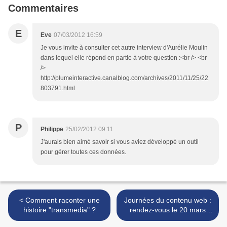
Commentaires
E
Eve
07/03/2012 16:59
Je vous invite à consulter cet autre interview d'Aurélie Moulin
dans lequel elle répond en partie à votre question :<br /> <br
/>
http://plumeinteractive.canalblog.com/archives/2011/11/25/22
803791.html
P
Philippe
25/02/2012 09:11
J'aurais bien aimé savoir si vous aviez développé un outil
pour gérer toutes ces données.
< Comment raconter une
Journées du contenu web :
histoire "transmedia" ?
rendez-vous le 20 mars
2012 à Lille ! >