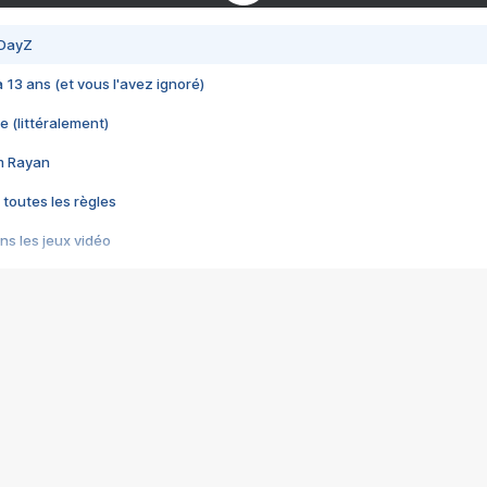
 DayZ
 a 13 ans (et vous l'avez ignoré)
e (littéralement)
im Rayan
 toutes les règles
s les jeux vidéo
us choquant de Rockstar ? - Le scandale BULLY
e plus moche de Steam
du RÊVE tourne au CAUCHEMAR
pendant 8 heures
it… à tort
umiliés par un jeu vidéo