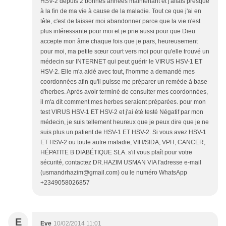
HSV-2 depuis 2 bonnes années maintenant et j'allais presque
à la fin de ma vie à cause de la maladie. Tout ce que j'ai en
tête, c'est de laisser moi abandonner parce que la vie n'est
plus intéressante pour moi et je prie aussi pour que Dieu
accepte mon âme chaque fois que je pars, heureusement
pour moi, ma petite sœur court vers moi pour qu'elle trouvé un
médecin sur INTERNET qui peut guérir le VIRUS HSV-1 ET
HSV-2. Elle m'a aidé avec tout, l'homme a demandé mes
coordonnées afin qu'il puisse me préparer un remède à base
d'herbes. Après avoir terminé de consulter mes coordonnées,
il m'a dit comment mes herbes seraient préparées. pour mon
test VIRUS HSV-1 ET HSV-2 et j'ai été testé Négatif par mon
médecin, je suis tellement heureux que je peux dire que je ne
suis plus un patient de HSV-1 ET HSV-2. Si vous avez HSV-1
ET HSV-2 ou toute autre maladie, VIH/SIDA, VPH, CANCER,
HÉPATITE B DIABÉTIQUE SLA. s'il vous plaît pour votre
sécurité, contactez DR.HAZIM USMAN VIA l'adresse e-mail
(usmandrhazim@gmail.com) ou le numéro WhatsApp
+2349058026857
E
Eve
10/02/2014 11:01