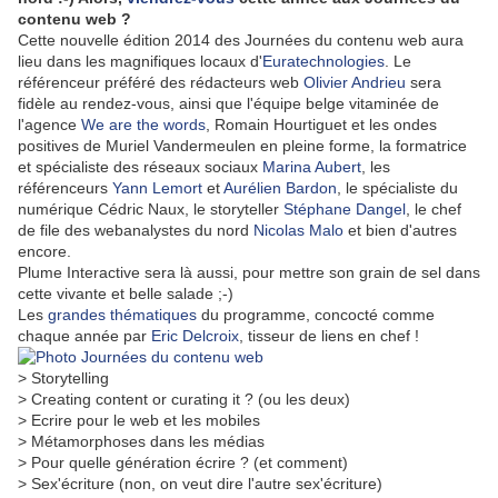
contenu web ?
Cette nouvelle édition 2014 des Journées du contenu web aura
lieu dans les magnifiques locaux d'
Euratechnologies
. Le
référenceur préféré des rédacteurs web
Olivier Andrieu
sera
fidèle au rendez-vous, ainsi que l'équipe belge vitaminée de
l'agence
We are the words
, Romain Hourtiguet et les ondes
positives de Muriel Vandermeulen en pleine forme, la formatrice
et spécialiste des réseaux sociaux
Marina Aubert
, les
référenceurs
Yann Lemort
et
Aurélien Bardon
, le spécialiste du
numérique Cédric Naux, le storyteller
Stéphane Dangel
, le chef
de file des webanalystes du nord
Nicolas Malo
et bien d'autres
encore.
Plume Interactive sera là aussi, pour mettre son grain de sel dans
cette vivante et belle salade ;-)
Les
grandes thématiques
du programme, concocté comme
chaque année par
Eric Delcroix
, tisseur de liens en chef !
> Storytelling
> Creating content or curating it ? (ou les deux)
> Ecrire pour le web et les mobiles
> Métamorphoses dans les médias
> Pour quelle génération écrire ? (et comment)
> Sex'écriture (non, on veut dire l'autre sex'écriture)