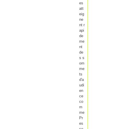
es
att
eig
ne
nt r
api
de
me
nt
de
s s
om
me
ts
d'a
udi
en
ce
co
m
me
Pr
es
se-