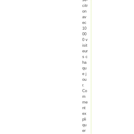
citr
on
av
ec
10
00
0 v
isit
eur
s c
ha
qu
e j
ou
r.
Co
m
me
nt
ex
pli
qu
er