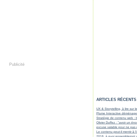
Publicité
ARTICLES RÉCENTS
UX & Storytelling, à lire sur
Plume Interactive déménage
Stratégie de contenu web : b
Olivier Duffez : "avoir un é
excuse valable pour ne pas 
Le contenu peut-il mentir à l
2016, à quoi ressembleront 