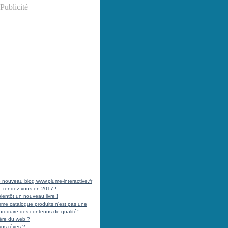
Publicité
 le nouveau blog www.plume-interactive.fr
, rendez-vous en 2017 !
ientôt un nouveau livre !
norme catalogue produits n'est pas une
produire des contenus de qualité"
'ère du web ?
vos rêves ?