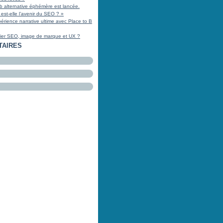
b alternative éphémère est lancée.
 est-elle l’avenir du SEO ? »
xpérience narrative ultime avec Place to B
ier SEO, image de marque et UX ?
TAIRES