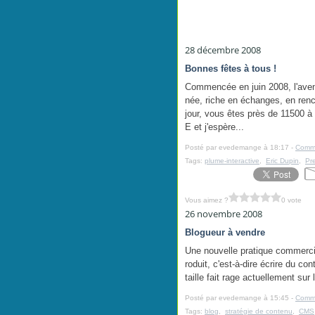
28 décembre 2008
Bonnes fêtes à tous !
Commencée en juin 2008, l'aven
née, riche en échanges, en renc
jour, vous êtes près de 11500 à
E et j'espère...
Posté par evedemange à 18:17 -
Comme
Tags:
plume-interactive
,
Eric Dupin
,
Pre
Vous aimez ?
0 vote
26 novembre 2008
Blogueur à vendre
Une nouvelle pratique commercia
roduit, c'est-à-dire écrire du co
taille fait rage actuellement sur
Posté par evedemange à 15:45 -
Comme
Tags:
blog
,
stratégie de contenu
,
CMS