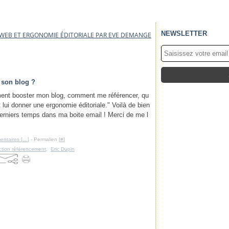
NEWSLETTER
E WEB ET ERGONOMIE ÉDITORIALE PAR EVE DEMANGE
 son blog ?
ent booster mon blog, comment me référencer, qu
lui donner une ergonomie éditoriale." Voilà de bien
erniers temps dans ma boite email ! Merci de me l
ntaires [
…
]
- Permalien [
#
]
ction référencement
,
Eric Dupin