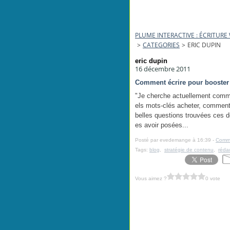
PLUME INTERACTIVE : ÉCRITUR
>
CATEGORIES
>
ERIC DUPIN
eric dupin
16 décembre 2011
Comment écrire pour booster
"Je cherche actuellement comm
els mots-clés acheter, comment 
belles questions trouvées ces d
es avoir posées...
Posté par evedemange à 16:39 -
Comme
Tags:
blog
,
stratégie de contenu
,
réda
Vous aimez ?
0 vote