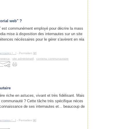
Janvier
Février
Avril
Février
Juin
Juillet
(3)
(10)
(11)
(3)
(5)
(2)
Janvier
Mars
Janvier
Mai
Juin
(6)
(12)
(2)
(2)
(4)
Février
Avril
(6)
(3)
Janvier
Mars
(8)
(5)
torial web" ?
Février
(4)
Janvier
(9)
b" est communément employé pour décrire la mass
dia mise à disposition des internautes sur un site
tences nécéssaires pour le gérer s'avèrent en réa
ntaires [
…
]
- Permalien [
#
]
ommerce
,
site administratif
,
contenu communautaire
utaire
e riche en astuces, vivant et très fidélisant. Mais
 communauté ? Cette tâche très spécifique néces
 connaissance de ses internautes et... beaucoup de
ntaires [
…
]
- Permalien [
#
]