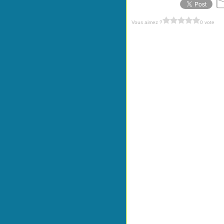
Vous aimez ?
0 vote