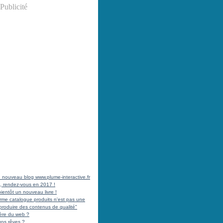
Publicité
 le nouveau blog www.plume-interactive.fr
, rendez-vous en 2017 !
ientôt un nouveau livre !
norme catalogue produits n'est pas une
produire des contenus de qualité"
'ère du web ?
vos rêves ?