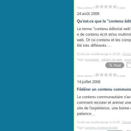
Vous aimez ?
0 vote
24 août 2008
Qu'est-ce que le "contenu édi
Le terme "contenu éditorial we
e de contenu écrit et/ou multimé
web. Or ce contenu et les compé
lité très différents....
Posté par evedemange à 16:35 -
Comme
Tags:
journaliste
,
métiers du web
,
e-c
Vous aimez ?
0 vote
14 juillet 2008
Fédérer un contenu communa
Le contenu communautaire s'avèr
comment recruter et animer une
site de l'expérience, une bonne
patience...
Posté par evedemange à 11:06 -
Comme
Tags:
contenu communautaire