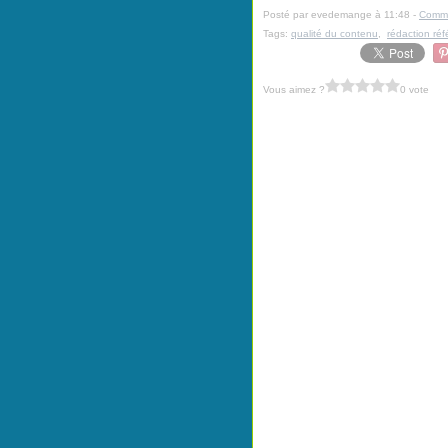
Posté par evedemange à 11:48 -
Comme
Tags:
qualité du contenu
,
rédaction ré
Vous aimez ?
0 vote