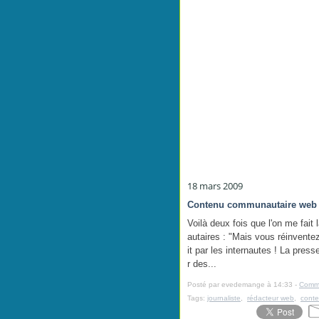
18 mars 2009
Contenu communautaire web =
Voilà deux fois que l'on me fa
autaires : "Mais vous réinvente
it par les internautes ! La press
r des...
Posté par evedemange à 14:33 -
Comme
Tags:
journaliste
,
rédacteur web
,
cont