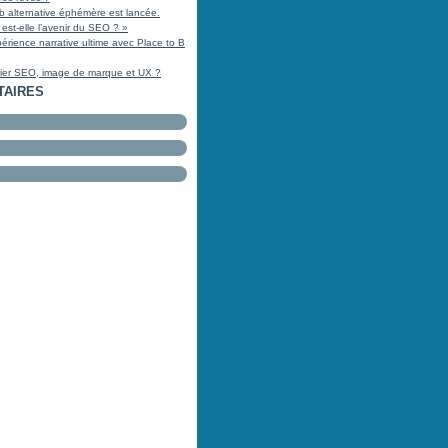
b alternative éphémère est lancée.
 est-elle l’avenir du SEO ? »
xpérience narrative ultime avec Place to B
ier SEO, image de marque et UX ?
TAIRES