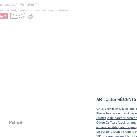
ntaires [
…
]
- Permalien [
#
]
férencement
,
contenu communautaire
,
linkbaiting
ARTICLES RÉCENTS
UX & Storytelling, à lire sur
Plume Interactive déménage
Stratégie de contenu web : b
Publicité
Olivier Duffez : "avoir un é
excuse valable pour ne pas 
Le contenu peut-il mentir à l
2016, à quoi ressembleront 