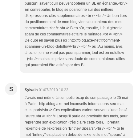
puisqu'il savent qu'il peuvent obtenir un BL en échange.<br />
En contrepartie, le blog se positionne sur des milliers
d'expressions-clés supplémentaires.<br /> <br /> Un bon tiers
du positionnement de mon blog viens du contenu des mes
commentaires.<br /> <br /> Bien sûr, ensuite, il faut gérer le
spam de ces commentaires et faire le ménage.<br /> <br />
De quoi en savoir plus ici : http://blog.axe-net.fr/comment-
spammer-un-blog-dofollow/<br /> <br /> ps : Au moins, Eve,
chez toi, on ne vient pas pour spammer, tout est en nofollow
:-)<br /> mais tu te prive sans doute de commentateurs utiles
qui pourraient être attirés par des BL...
S
Sylvain
01/07/2010 10:23
J'avais moi même fait un petit récap de son passage le 25 mai
à Paris : http://blog.axe-net.fr/conseils-informations-seo-matt-
cutts-paris/<br /> Ces explications varient souvent d'une fois à
l'autre.<br /> <br /> Lorsqu'il parle de proximité des mots, pour
reprendre son explication (très claire cette fois), il prenait
l'exemple de l'expression "Britney Spears".<br /> <br /> Si le
mot "britney" est placé en début de texte, et le mot "spears" à