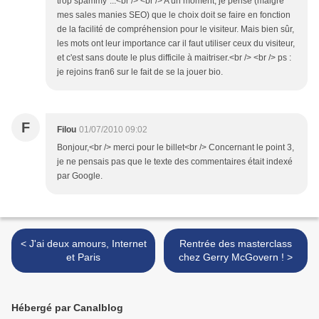
trop spammy"...<br /> <br /> A un moment, je pense (malgré
mes sales manies SEO) que le choix doit se faire en fonction
de la facilité de compréhension pour le visiteur. Mais bien sûr,
les mots ont leur importance car il faut utiliser ceux du visiteur,
et c'est sans doute le plus difficile à maitriser.<br /> <br /> ps :
je rejoins fran6 sur le fait de se la jouer bio.
F
Filou
01/07/2010 09:02
Bonjour,<br /> merci pour le billet<br /> Concernant le point 3,
je ne pensais pas que le texte des commentaires était indexé
par Google.
< J'ai deux amours, Internet
Rentrée des masterclass
et Paris
chez Gerry McGovern ! >
Hébergé par Canalblog