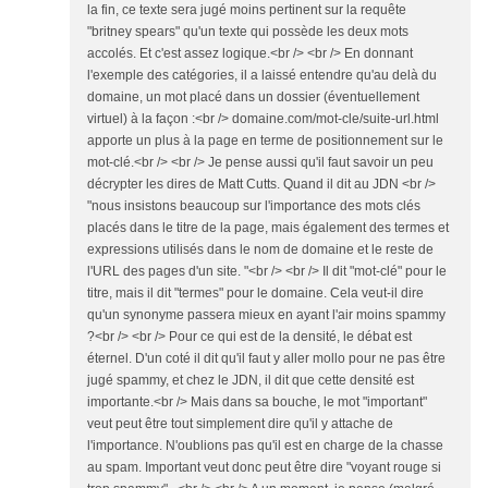
la fin, ce texte sera jugé moins pertinent sur la requête
"britney spears" qu'un texte qui possède les deux mots
accolés. Et c'est assez logique.<br /> <br /> En donnant
l'exemple des catégories, il a laissé entendre qu'au delà du
domaine, un mot placé dans un dossier (éventuellement
virtuel) à la façon :<br /> domaine.com/mot-cle/suite-url.html
apporte un plus à la page en terme de positionnement sur le
mot-clé.<br /> <br /> Je pense aussi qu'il faut savoir un peu
décrypter les dires de Matt Cutts. Quand il dit au JDN <br />
"nous insistons beaucoup sur l'importance des mots clés
placés dans le titre de la page, mais également des termes et
expressions utilisés dans le nom de domaine et le reste de
l'URL des pages d'un site. "<br /> <br /> Il dit "mot-clé" pour le
titre, mais il dit "termes" pour le domaine. Cela veut-il dire
qu'un synonyme passera mieux en ayant l'air moins spammy
?<br /> <br /> Pour ce qui est de la densité, le débat est
éternel. D'un coté il dit qu'il faut y aller mollo pour ne pas être
jugé spammy, et chez le JDN, il dit que cette densité est
importante.<br /> Mais dans sa bouche, le mot "important"
veut peut être tout simplement dire qu'il y attache de
l'importance. N'oublions pas qu'il est en charge de la chasse
au spam. Important veut donc peut être dire "voyant rouge si