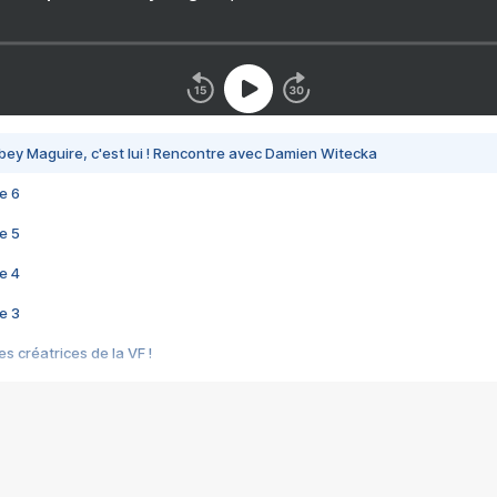
bey Maguire, c'est lui ! Rencontre avec Damien Witecka
e 6
e 5
e 4
e 3
s créatrices de la VF !
e 2
e 1
e Mektoub My Love arrive enfin ! Rencontre avec Shaïn Boumedine et Sal