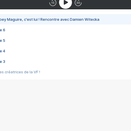
bey Maguire, c'est lui ! Rencontre avec Damien Witecka
e 6
e 5
e 4
e 3
s créatrices de la VF !
e 2
e 1
e Mektoub My Love arrive enfin ! Rencontre avec Shaïn Boumedine et Sal
i : après Toni en famille
elle réalise le bouleversant Dites lui que je l'aime