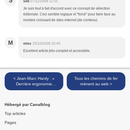
S
seb
07/11/2008 11:55
Je suis tout à fait d'accord avec ce concept de sélection
éditoriale. Ceci semble logique et "forcé" pour faire face au
nombre croissant de sites internet (de contenu).
M
miss
25/10/2008 20:45
Excellent article,très complet et accessible.
< Jean-Marc Hardy : «
Tous les chemins de fer
Derrière ergonomie
mènent au web >
éditoriale, il y a expérience
utilisateur »
Hébergé par Canalblog
Top articles
Pages