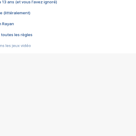
 a 13 ans (et vous l'avez ignoré)
e (littéralement)
im Rayan
 toutes les règles
s les jeux vidéo
us choquant de Rockstar ? - Le scandale BULLY
e plus moche de Steam
du RÊVE tourne au CAUCHEMAR
pendant 8 heures
it… à tort
umiliés par un jeu vidéo
ire - Final Fantasy 8
ti un empire - Age of Empires