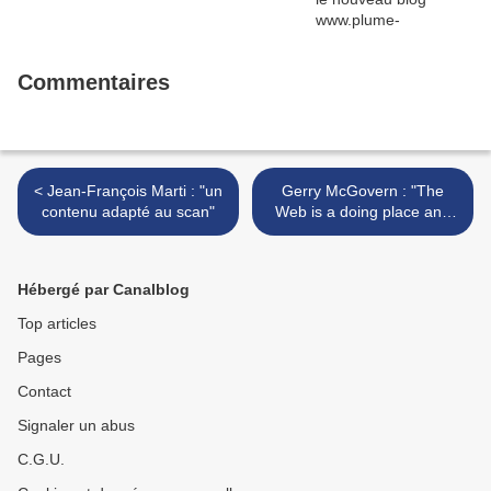
Commentaires
< Jean-François Marti : "un
Gerry McGovern : "The
contenu adapté au scan"
Web is a doing place and
great content facilitates a
task." >
Hébergé par Canalblog
Top articles
Pages
Contact
Signaler un abus
C.G.U.